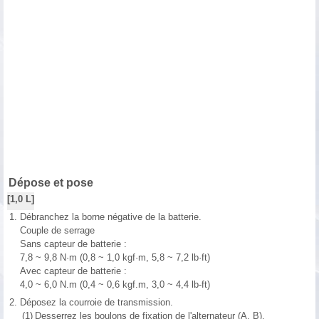
Dépose et pose
[1,0 L]
1.
Débranchez la borne négative de la batterie.
Couple de serrage
Sans capteur de batterie :
7,8 ~ 9,8 N·m (0,8 ~ 1,0 kgf·m, 5,8 ~ 7,2 lb·ft)
Avec capteur de batterie :
4,0 ~ 6,0 N.m (0,4 ~ 0,6 kgf.m, 3,0 ~ 4,4 lb-ft)
2.
Déposez la courroie de transmission.
(1)
Desserrez les boulons de fixation de l'alternateur (A, B).