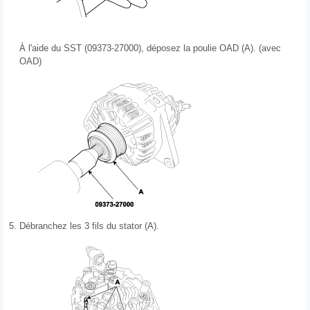
À l'aide du SST (09373-27000), déposez la poulie OAD (A). (avec
OAD)
5.
Débranchez les 3 fils du stator (A).