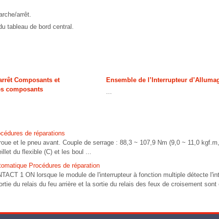
arche/arrêt.
du tableau de bord central.
arrêt Composants et
Ensemble de l’Interrupteur d’Alluma
es composants
...
océdures de réparations
e et le pneu avant. Couple de serrage : 88,3 ~ 107,9 Nm (9,0 ~ 11,0 kgf.m, 6
let du flexible (C) et les boul ...
utomatique Procédures de réparation
TACT 1 ON lorsque le module de l'interrupteur à fonction multiple détecte l'int
rtie du relais du feu arrière et la sortie du relais des feux de croisement sont 