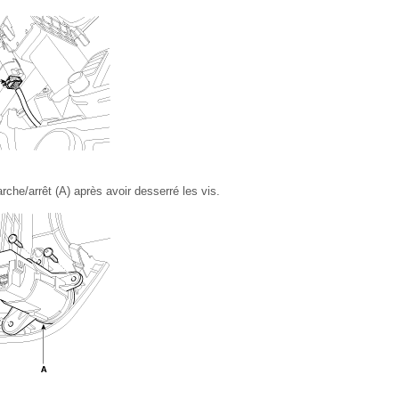
che/arrêt (A) après avoir desserré les vis.