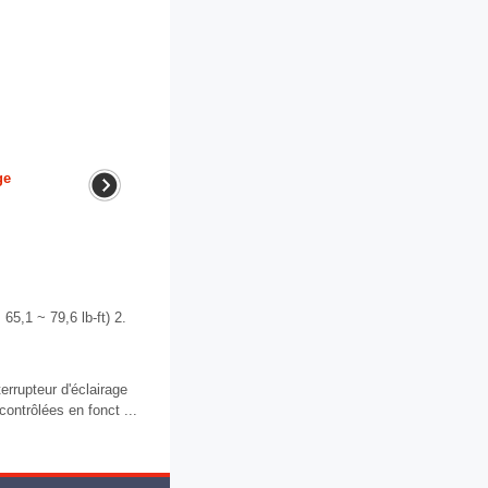
ge
5,1 ~ 79,6 lb-ft) 2.
errupteur d'éclairage
contrôlées en fonct ...