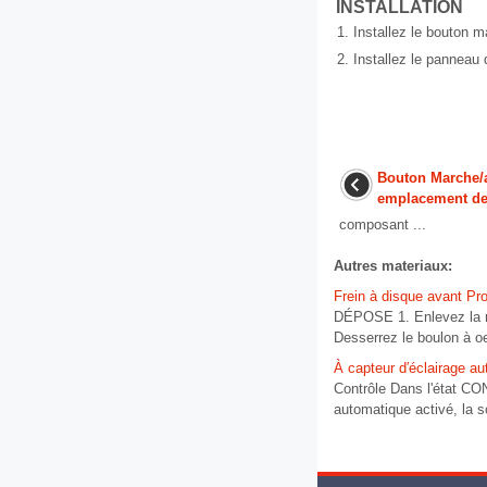
INSTALLATION
1.
Installez le bouton m
2.
Installez le panneau 
Bouton Marche/
emplacement d
composant ...
Autres materiaux:
Frein à disque avant Pr
DÉPOSE 1. Enlevez la rou
Desserrez le boulon à oeil
À capteur d′éclairage a
Contrôle Dans l'état CON
automatique activé, la so