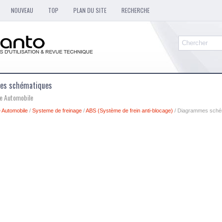
NOUVEAU
TOP
PLAN DU SITE
RECHERCHE
mes schématiques
ue Automobile
 Automobile
/
Systeme de freinage
/
ABS (Système de frein anti-blocage)
/ Diagrammes sché