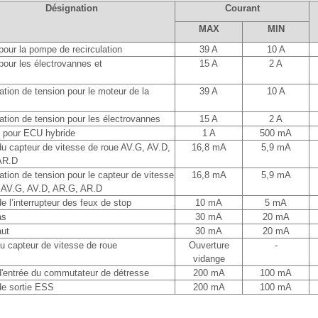
Désignation
Courant
MAX
MIN
our la pompe de recirculation
39 A
10 A
our les électrovannes et
15 A
2 A
ation de tension pour le moteur de la
39 A
10 A
ation de tension pour les électrovannes
15 A
2 A
 pour ECU hybride
1 A
500 mA
du capteur de vitesse de roue AV.G, AV.D,
16,8 mA
5,9 mA
AR.D
ation de tension pour le capteur de vitesse
16,8 mA
5,9 mA
 AV.G, AV.D, AR.G, AR.D
e l’interrupteur des feux de stop
10 mA
5 mA
as
30 mA
20 mA
ut
30 mA
20 mA
du capteur de vitesse de roue
Ouverture
-
vidange
d'entrée du commutateur de détresse
200 mA
100 mA
de sortie ESS
200 mA
100 mA