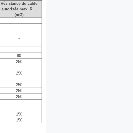
Résistance du câble
autorisée max. R_L
(mΩ)
-
-
-
-
60
250
250
250
250
250
-
150
150