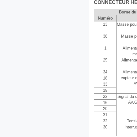
CONNECTEUR HE
Borne du
Numéro
13
Masse pour 
38
Masse po
1
Alimenta
mo
25
Alimenta
34
Alimenta
capteur 
18
A
33
19
22
Signal du 
AV.G
16
20
31
32
Tensi
30
Interru