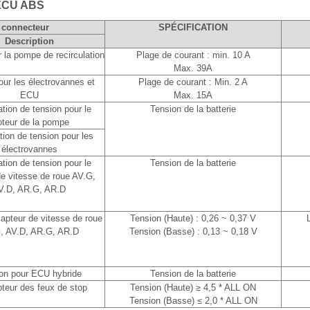
CU ABS
 connecteur
SPÉCIFICATION
Description
la pompe de recirculation
Plage de courant : min. 10 A
Max. 39A
ur les électrovannes et
Plage de courant : Min. 2 A
ECU
Max. 15A
tion de tension pour le
Tension de la batterie
teur de la pompe
tion de tension pour les
électrovannes
tion de tension pour le
Tension de la batterie
de vitesse de roue AV.G,
V.D, AR.G, AR.D
capteur de vitesse de roue
Tension (Haute) : 0,26 ~ 0,37 V
, AV.D, AR.G, AR.D
Tension (Basse) : 0,13 ~ 0,18 V
on pour ECU hybride
Tension de la batterie
pteur des feux de stop
Tension (Haute) ≥ 4,5 * ALL ON
Tension (Basse) ≤ 2,0 * ALL ON