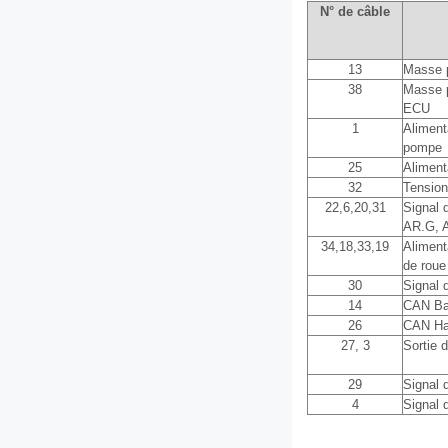
N° de câble
13
Masse p
38
Masse p
ECU
1
Aliment
pompe
25
Aliment
32
Tension
22,6,20,31
Signal 
AR.G, 
34,18,33,19
Aliment
de roue
30
Signal d
14
CAN B
26
CAN Ha
27, 3
Sortie 
29
Signal 
4
Signal 