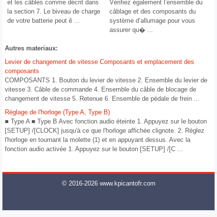
et les câbles comme décrit dans
Vérifiez également l’ensemble du
la section 7. Le biveau de charge
câblage et des composants du
de votre batterie peut ê ...
système d’allumage pour vous
assurer qu� ...
Autres materiaux:
Levier de changement de vitesse Composants et emplacement des
composants
COMPOSANTS 1. Bouton du levier de vitesse 2. Ensemble du levier de
vitesse 3. Câble de commande 4. Ensemble du câble de blocage de
changement de vitesse 5. Retenue 6. Ensemble de pédale de frein ...
Réglage de l'horloge (Type A, Type B)
■ Type A ■ Type B Avec fonction audio éteinte 1. Appuyez sur le bouton
[SETUP] /[CLOCK] jusqu'à ce que l'horloge affichée clignote. 2. Réglez
l'horloge en tournant la molette (1) et en appuyant dessus. Avec la
fonction audio activée 1. Appuyez sur le bouton [SETUP] /[C ...
© 2016-2026 www.kpicantofr.com