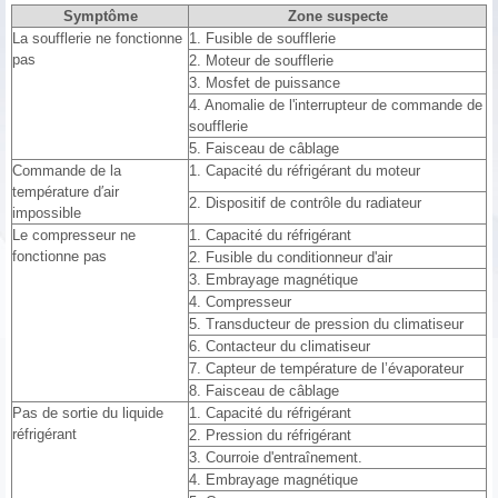
Symptôme
Zone suspecte
La soufflerie ne fonctionne
1. Fusible de soufflerie
pas
2. Moteur de soufflerie
3. Mosfet de puissance
4. Anomalie de l'interrupteur de commande de
soufflerie
5. Faisceau de câblage
Commande de la
1. Capacité du réfrigérant du moteur
température d′air
2. Dispositif de contrôle du radiateur
impossible
Le compresseur ne
1. Capacité du réfrigérant
fonctionne pas
2. Fusible du conditionneur d'air
3. Embrayage magnétique
4. Compresseur
5. Transducteur de pression du climatiseur
6. Contacteur du climatiseur
7. Capteur de température de l’évaporateur
8. Faisceau de câblage
Pas de sortie du liquide
1. Capacité du réfrigérant
réfrigérant
2. Pression du réfrigérant
3. Courroie d'entraînement.
4. Embrayage magnétique