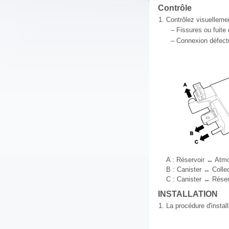
Contrôle
1.
Contrôlez visuelleme
–
Fissures ou fuite 
–
Connexion défect
A : Réservoir ↔ Atm
B : Canister ↔ Colle
C : Canister ↔ Réser
INSTALLATION
1.
La procédure d'install