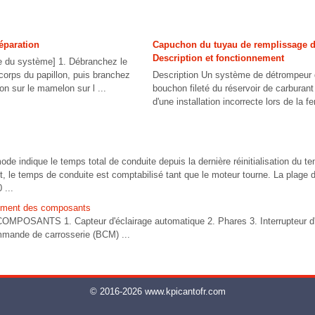
éparation
Capuchon du tuyau de remplissage d
Description et fonctionnement
le du système] 1. Débranchez le
corps du papillon, puis branchez
Description Un système de détrompeur d
n sur le mamelon sur l ...
bouchon fileté du réservoir de carburant
d'une installation incorrecte lors de la fe
de indique le temps total de conduite depuis la dernière réinitialisation du
rrêt, le temps de conduite est comptabilisé tant que le moteur tourne. La plag
 ...
ement des composants
ANTS 1. Capteur d'éclairage automatique 2. Phares 3. Interrupteur d'éc
mmande de carrosserie (BCM) ...
© 2016-2026 www.kpicantofr.com