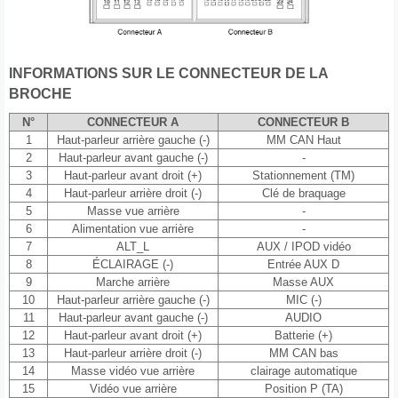
INFORMATIONS SUR LE CONNECTEUR DE LA
BROCHE
N°
CONNECTEUR A
CONNECTEUR B
1
Haut-parleur arrière gauche (-)
MM CAN Haut
2
Haut-parleur avant gauche (-)
-
3
Haut-parleur avant droit (+)
Stationnement (TM)
4
Haut-parleur arrière droit (-)
Clé de braquage
5
Masse vue arrière
-
6
Alimentation vue arrière
-
7
ALT_L
AUX / IPOD vidéo
8
ÉCLAIRAGE (-)
Entrée AUX D
9
Marche arrière
Masse AUX
10
Haut-parleur arrière gauche (-)
MIC (-)
11
Haut-parleur avant gauche (-)
AUDIO
12
Haut-parleur avant droit (+)
Batterie (+)
13
Haut-parleur arrière droit (-)
MM CAN bas
14
Masse vidéo vue arrière
clairage automatique
15
Vidéo vue arrière
Position P (TA)