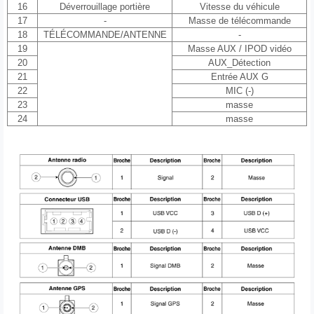
16
Déverrouillage portière
Vitesse du véhicule
17
-
Masse de télécommande
18
TÉLÉCOMMANDE/ANTENNE
-
19
Masse AUX / IPOD vidéo
20
AUX_Détection
21
Entrée AUX G
22
MIC (-)
23
masse
24
masse