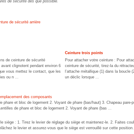
res de sécurité dès que possible.
ture de sécurité arrière
Ceinture trois points
ns de ceinture de sécurité
Pour attacher votre ceinture : Pour atta
 avant clignotent pendant environ 6
ceinture de sécurité, tirez-la du rétracte
ue vous mettez le contact, que les
l’attache métallique (1) dans la boucle 
es ou n ...
un déclic lorsque ...
emplacement des composants
e phare et bloc de logement 2. Voyant de phare (bas/haut) 3. Chapeau pare-po
entilles de phare et bloc de logement 2. Voyant de phare (bas ...
e siège : 1. Tirez le levier de réglage du siège et maintenez-le. 2. Faites coul
elâchez le levier et assurez-vous que le siège est verrouillé sur cette position