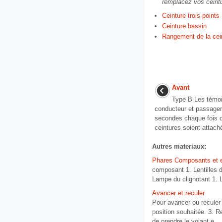
remplacez vos ceintu
Ceinture trois points
Ceinture bassin
Rangement de la cein
Avant
Type B Les témoi
conducteur et passager
secondes chaque fois q
ceintures soient attaché
Autres materiaux:
Phares Composants et 
composant 1. Lentilles d
Lampe du clignotant 1. L
Avancer et reculer
Pour avancer ou reculer l
position souhaitée. 3. R
de prendre le volant e ...