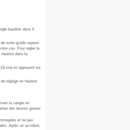
ngle baudrier dans 4
 de sorte qu'elle repose
votre cou. Pour régler la
n hauteur dans la
s (3) tout en appuyant sur
f de réglage en hauteur
amais la sangle en
aîner des lésions graves
ndommagées et ne pas
ales. Après un accident,