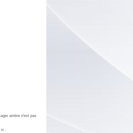
ager arrière n'est pas
si ;