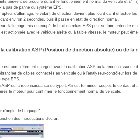
s peuvent se produire durant le fonctionnement normal du véhicule et s'il n
 n'y a pas de panne du système EPS.
rrupteur d'allumage, le volant de direction devient plus lourd car il effectue le
nt environ 2 secondes, puis il passe en état de direction normal.
pteur d'allumage mis ou coupé, le bruit du relais EPS peut se faire entendre ma
 est actionnée avec le véhicule arrêté ou à faible vitesse, le moteur peut éme
 la calibration ASP (Position de direction absolue) ou de l
erie est complètement chargée avant la calibration ASP ou la reconnaissance 
ébrancher de câbles connectés au véhicule ou à l'analyseur-contrôleur lors de
e type EPS.
on ASP ou la reconnaissance du type EPS est terminée, coupez le contact et 
rez le moteur pour confirmer le fonctionnement normal du véhicule.
P
r d'angle de braquage".
fonction des introductions d'écran.