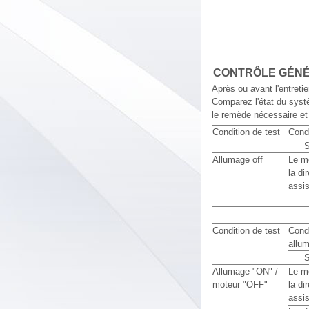
CONTRÔLE GÉN
Après ou avant l'entret
Comparez l'état du syst
le remède nécessaire et 
Condition de test
Condi
Allumage off
Le mo
la di
assis
Condition de test
Condi
allum
Allumage "ON" /
Le mo
moteur "OFF"
la di
assis