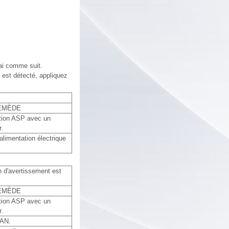
ai comme suit.
 est détecté, appliquez
EMÈDE
ation ASP avec un
r.
'alimentation électrique
in d'avertissement est
EMÈDE
ation ASP avec un
r.
CAN.