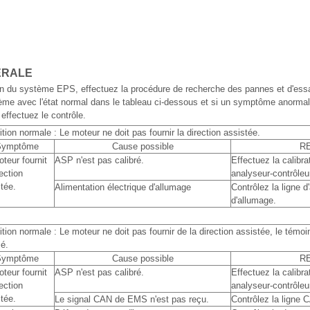
ÉRALE
ien du système EPS, effectuez la procédure de recherche des pannes et d'ess
ème avec l'état normal dans le tableau ci-dessous et si un symptôme anormal
effectuez le contrôle.
tion normale : Le moteur ne doit pas fournir la direction assistée.
Symptôme
Cause possible
R
teur fournit
ASP n'est pas calibré.
Effectuez la calibr
rection
analyseur-contrôleu
tée.
Alimentation électrique d'allumage
Contrôlez la ligne d
d'allumage.
tion normale : Le moteur ne doit pas fournir de la direction assistée, le témo
é.
Symptôme
Cause possible
R
teur fournit
ASP n'est pas calibré.
Effectuez la calibr
rection
analyseur-contrôleu
tée.
Le signal CAN de EMS n'est pas reçu.
Contrôlez la ligne 