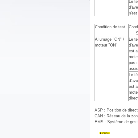
Le t
d'av
n'est
Condition de test
Condi
Allumage "ON" /
Le t
moteur "ON"
d'av
est a
moteu
pas d
assis
Le t
d'av
est a
moteu
direc
ASP : Position de direc
CAN : Réseau de la zone
EMS : Système de gest