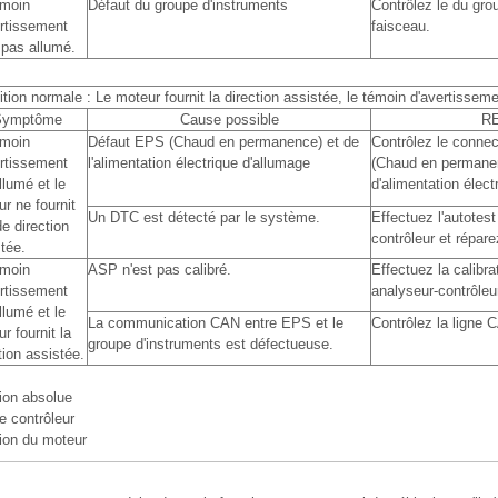
émoin
Défaut du groupe d'instruments
Contrôlez le du gro
ertissement
faisceau.
 pas allumé.
tion normale : Le moteur fournit la direction assistée, le témoin d'avertissem
Symptôme
Cause possible
R
émoin
Défaut EPS (Chaud en permanence) et de
Contrôlez le connec
ertissement
l'alimentation électrique d'allumage
(Chaud en permanenc
llumé et le
d'alimentation élect
r ne fournit
Un DTC est détecté par le système.
Effectuez l'autotes
e direction
contrôleur et répar
tée.
émoin
ASP n'est pas calibré.
Effectuez la calibr
ertissement
analyseur-contrôleu
llumé et le
La communication CAN entre EPS et le
Contrôlez la ligne 
r fournit la
groupe d'instruments est défectueuse.
tion assistée.
tion absolue
 contrôleur
ion du moteur