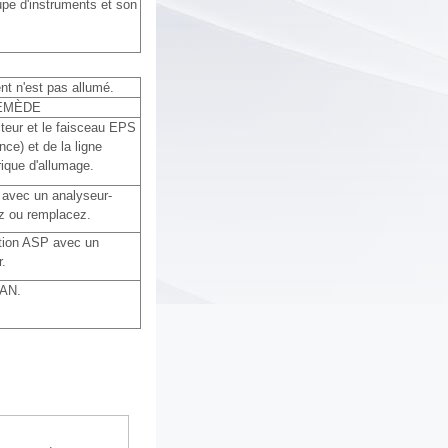
upe d'instruments et son
ent n'est pas allumé.
EMÈDE
teur et le faisceau EPS
e) et de la ligne
rique d'allumage.
t avec un analyseur-
ez ou remplacez.
ation ASP avec un
r.
CAN.