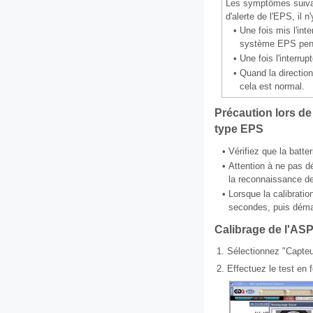
Les symptômes suivant
d'alerte de l'EPS, il
•
Une fois mis l'inte
système EPS penda
•
Une fois l'interru
•
Quand la direction
cela est normal.
Précaution lors de
type EPS
•
Vérifiez que la batt
•
Attention à ne pas d
la reconnaissance d
•
Lorsque la calibrati
secondes, puis démar
Calibrage de l'AS
1.
Sélectionnez "Capteu
2.
Effectuez le test en 