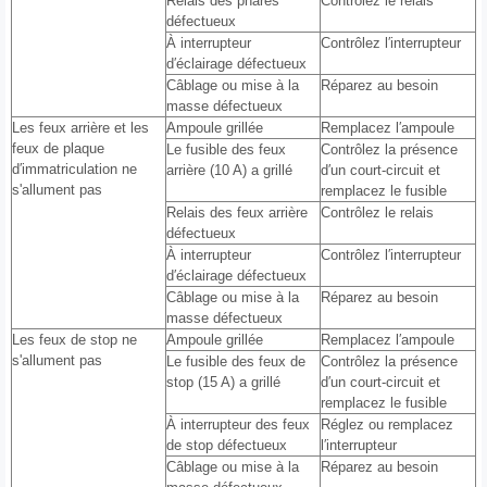
Relais des phares
Contrôlez le relais
défectueux
À interrupteur
Contrôlez l′interrupteur
d′éclairage défectueux
Câblage ou mise à la
Réparez au besoin
masse défectueux
Les feux arrière et les
Ampoule grillée
Remplacez l′ampoule
feux de plaque
Le fusible des feux
Contrôlez la présence
d′immatriculation ne
arrière (10 A) a grillé
d′un court-circuit et
s'allument pas
remplacez le fusible
Relais des feux arrière
Contrôlez le relais
défectueux
À interrupteur
Contrôlez l′interrupteur
d′éclairage défectueux
Câblage ou mise à la
Réparez au besoin
masse défectueux
Les feux de stop ne
Ampoule grillée
Remplacez l′ampoule
s'allument pas
Le fusible des feux de
Contrôlez la présence
stop (15 A) a grillé
d′un court-circuit et
remplacez le fusible
À interrupteur des feux
Réglez ou remplacez
de stop défectueux
l′interrupteur
Câblage ou mise à la
Réparez au besoin