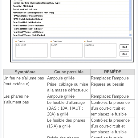
Symptôme
Cause possible
REMÈDE
Un feu ne s'allume pas
Ampoule grillée
Remplacez l′ampoule
(tout extérieur)
Prise, câblage ou mise
Réparez au besoin
à la masse défectueux
Les phares ne
Ampoule grillée
Remplacez l′ampoule
s'allument pas
Le fusible d’allumage
Contrôlez la présence
(BAS : 10A, HAUT :
d′un court-circuit et
20A) a grillé
remplacez le fusible
Le fusible des phares
Contrôlez la présence
(15 A) a grillé
d′un court-circuit et
remplacez le fusible