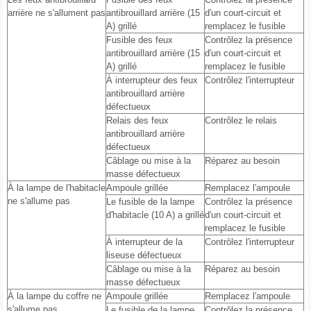
arrière ne s'allument pas
antibrouillard arrière (15
d′un court-circuit et
A) grillé
remplacez le fusible
Fusible des feux
Contrôlez la présence
antibrouillard arrière (15
d′un court-circuit et
A) grillé
remplacez le fusible
À interrupteur des feux
Contrôlez l′interrupteur
antibrouillard arrière
défectueux
Relais des feux
Contrôlez le relais
antibrouillard arrière
défectueux
Câblage ou mise à la
Réparez au besoin
masse défectueux
À la lampe de l′habitacle
Ampoule grillée
Remplacez l′ampoule
ne s'allume pas
Le fusible de la lampe
Contrôlez la présence
d′habitacle (10 A) a grillé
d′un court-circuit et
remplacez le fusible
À interrupteur de la
Contrôlez l′interrupteur
liseuse défectueux
Câblage ou mise à la
Réparez au besoin
masse défectueux
À la lampe du coffre ne
Ampoule grillée
Remplacez l′ampoule
s'allume pas
Le fusible de la lampe
Contrôlez la présence