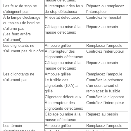
masse défectueux
Les feux de stop ne
À interrupteur des feux
Réparez ou remplacez
s'éteignent pas
de stop défectueux
l′interrupteur
À la lampe d′éclairage
Rhéostat défectueux
Contrôlez le rhéostat
du tableau de bord ne
Câblage ou mise à la
Réparez au besoin
s'allume pas
masse défectueux
(Les feux arrière
s'allument)
Les clignotants ne
Ampoule grillée
Remplacez l′ampoule
s'allument pas d′un côté
À interrupteur des
Contrôlez l′interrupteur
clignotants défectueux
Câblage ou mise à la
Réparez au besoin
masse défectueux
Les clignotants ne
Ampoule grillée
Remplacez l′ampoule
s'allument pas
Le fusible des
Contrôlez la présence
clignotants (10 A) a
d′un court-circuit et
grillé
remplacez le fusible
Clignotant défectueux
Contrôlez le clignotant
À interrupteur des
Contrôlez l′interrupteur
clignotants défectueux
Câblage ou mise à la
Réparez au besoin
masse défectueux
Les témoin
Ampoule grillée
Remplacez l′ampoule