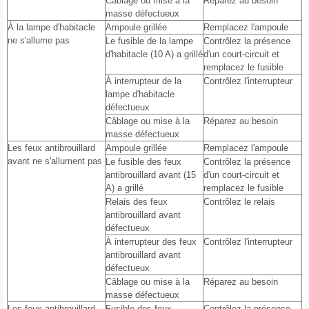
Câblage ou mise à la
Réparez au besoin
masse défectueux
À la lampe d′habitacle
Ampoule grillée
Remplacez l′ampoule
ne s'allume pas
Le fusible de la lampe
Contrôlez la présence
d′habitacle (10 A) a grillé
d′un court-circuit et
remplacez le fusible
À interrupteur de la
Contrôlez l′interrupteur
lampe d′habitacle
défectueux
Câblage ou mise à la
Réparez au besoin
masse défectueux
Les feux antibrouillard
Ampoule grillée
Remplacez l′ampoule
avant ne s'allument pas
Le fusible des feux
Contrôlez la présence
antibrouillard avant (15
d′un court-circuit et
A) a grillé
remplacez le fusible
Relais des feux
Contrôlez le relais
antibrouillard avant
défectueux
À interrupteur des feux
Contrôlez l′interrupteur
antibrouillard avant
défectueux
Câblage ou mise à la
Réparez au besoin
masse défectueux
Les feux antibrouillard
Fusible des feux
Contrôlez la présence