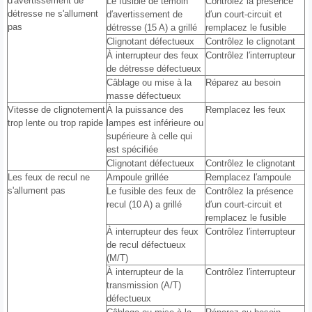
d′avertissement de
Le fusible de témoin
Contrôlez la présence
détresse ne s'allument
d′avertissement de
d′un court-circuit et
pas
détresse (15 A) a grillé
remplacez le fusible
Clignotant défectueux
Contrôlez le clignotant
À interrupteur des feux
Contrôlez l′interrupteur
de détresse défectueux
Câblage ou mise à la
Réparez au besoin
masse défectueux
Vitesse de clignotement
À la puissance des
Remplacez les feux
trop lente ou trop rapide
lampes est inférieure ou
supérieure à celle qui
est spécifiée
Clignotant défectueux
Contrôlez le clignotant
Les feux de recul ne
Ampoule grillée
Remplacez l′ampoule
s'allument pas
Le fusible des feux de
Contrôlez la présence
recul (10 A) a grillé
d′un court-circuit et
remplacez le fusible
À interrupteur des feux
Contrôlez l′interrupteur
de recul défectueux
(M/T)
À interrupteur de la
Contrôlez l′interrupteur
transmission (A/T)
défectueux