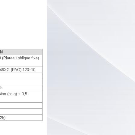
ON
(Plateau oblique fixe)
46XG (PAG) 120±10
/h
ion (psig) + 0,5
25)