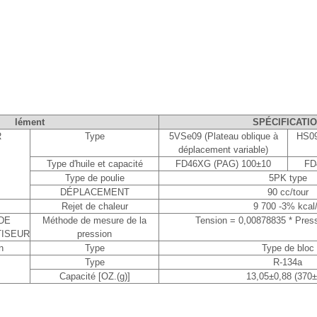
lément
SPÉCIFICATI
R
Type
5VSe09 (Plateau oblique à
HS09 
déplacement variable)
Type d′huile et capacité
FD46XG (PAG) 100±10
FD
Type de poulie
5PK type
DÉPLACEMENT
90 cc/tour
Rejet de chaleur
9 700 -3% kcal
DE
Méthode de mesure de la
Tension = 0,00878835 * Press
TISEUR
pression
n
Type
Type de bloc
Type
R-134a
Capacité [OZ.(g)]
13,05±0,88 (370±