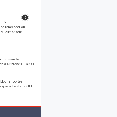
DES
e remplacer ou
du climatiseur,
e la commande
 d’air recyclé, l’air se
 bloc. 2. Sortez
us que le bouton « OFF »