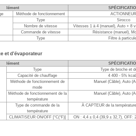
lément
SPÉCIFICATI
age
Méthode de fonctionnement
ACTIONNEU
Type
Sirocco
Nombre de vitesse
Vitesses 1 à 4 (manuel), Auto + 8 v
Commande de vitesse
Résistance (manuel), Mo
Type
Filtre à particul
e et d′évaporateur
lément
SPÉCIFICATI
Type
Type de broche et d
Capacité de chauffage
4 400 - 5% kcal
Méthode de fonctionnement de
Manuel (Câble), Auto (A
mode
Méthode de fonctionnement de la
Manuel (Câble), Auto (A
température
Type de commande de la
À CAPTEUR de la température 
température
CLIMATISEUR ON/OFF [°C(°F)]
ON : 4,4 ± 0,4 (39,9 ± 32,7), OFF: 2