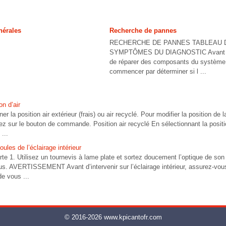
nérales
Recherche de pannes
RECHERCHE DE PANNES TABLEAU 
SYMPTÔMES DU DIAGNOSTIC Avant d
de réparer des composants du système 
commencer par déterminer si l ...
n d’air
er la position air extérieur (frais) ou air recyclé. Pour modifier la position d
ez sur le bouton de commande. Position air recyclé En sélectionnant la position
...
es de l’éclairage intérieur
rte 1. Utilisez un tournevis à lame plate et sortez doucement l’optique de son
sus. AVERTISSEMENT Avant d’intervenir sur l’éclairage intérieur, assurez-vo
de vous ...
© 2016-2026 www.kpicantofr.com