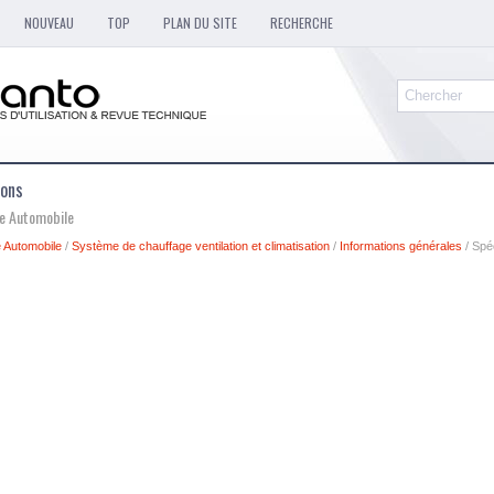
NOUVEAU
TOP
PLAN DU SITE
RECHERCHE
ions
ue Automobile
 Automobile
/
Système de chauffage ventilation et climatisation
/
Informations générales
/ Spéc