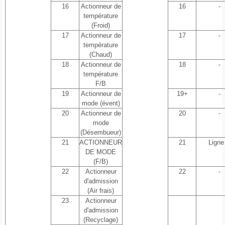
16
Actionneur de
16
-
température
(Froid)
17
Actionneur de
17
-
température
(Chaud)
18
Actionneur de
18
-
température
F/B
19
Actionneur de
19+
-
mode (évent)
20
Actionneur de
20
-
mode
(Désembueur)
21
ACTIONNEUR
21
Ligne
DE MODE
(F/B)
22
Actionneur
22
-
d'admission
(Air frais)
23
Actionneur
d'admission
(Recyclage)