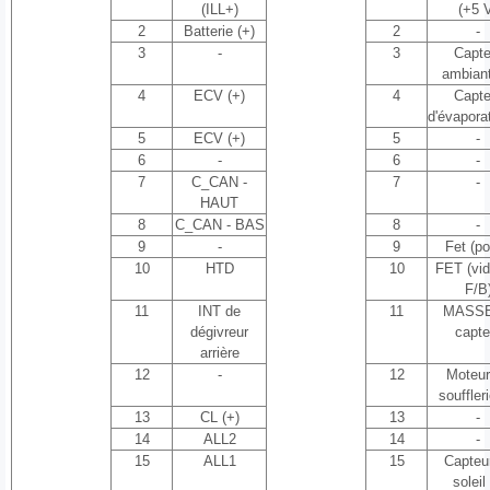
(ILL+)
(+5 
2
Batterie (+)
2
-
3
-
3
Capte
ambiant
4
ECV (+)
4
Capte
d'évapora
5
ECV (+)
5
-
6
-
6
-
7
C_CAN -
7
-
HAUT
8
C_CAN - BAS
8
-
9
-
9
Fet (po
10
HTD
10
FET (vi
F/B
11
INT de
11
MASSE
dégivreur
capte
arrière
12
-
12
Moteur
souffleri
13
CL (+)
13
-
14
ALL2
14
-
15
ALL1
15
Capteu
soleil 