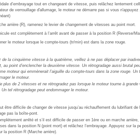
dale d’embrayage tout en changeant de vitesse, puis relâchez lentement celle
teur de verrouillage d'allumage, le moteur ne démarre pas si vous n'appuyez 
héant)
he arrière (R), ramenez le levier de changement de vitesses au point mort.
cule est complètement à l’arrêt avant de passer à la position R (Reverse/Mar
nner le moteur lorsque le compte-tours (tr/min) est dans la zone rouge.
de la cinquième vitesse à la quatrième, veillez à ne pas déplacer par inadver
t, au point d’enclencher la deuxième vitesse. Un rétrogradage aussi brutal pe
me moteur qui emmènerait l’aiguille du compte-tours dans la zone rouge. Un t
mager le moteur.
e plus de 2 vitesses et ne rétrogradez pas lorsque le moteur tourne à grande 
. Un tel rétrogradage peut endommager le moteur.
eut être difficile de changer de vitesse jusqu’au réchauffement du lubrifiant de
ge pas la boîte-pont.
plètement arrêté et s’il est difficile de passer en 1ère ou en marche arrière, 
es dans la position N (point mort) et relâchez l’embrayage. Appuyez sur la 
 la position R (Marche arrière).