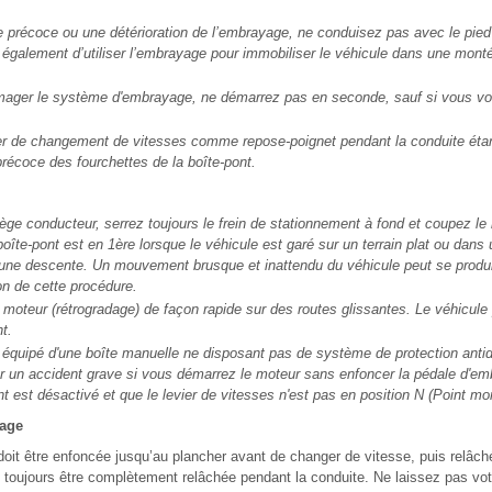
e précoce ou une détérioration de l’embrayage, ne conduisez pas avec le pied
également d’utiliser l’embrayage pour immobiliser le véhicule dans une montée
mager le système d'embrayage, ne démarrez pas en seconde, sauf si vous vo
vier de changement de vitesses comme repose-poignet pendant la conduite éta
précoce des fourchettes de la boîte-pont.
iège conducteur, serrez toujours le frein de stationnement à fond et coupez le
oîte-pont est en 1ère lorsque le véhicule est garé sur un terrain plat ou dans
une descente. Un mouvement brusque et inattendu du véhicule peut se produi
on de cette procédure.
in moteur (rétrogradage) de façon rapide sur des routes glissantes. Le véhicule p
t.
t équipé d'une boîte manuelle ne disposant pas de système de protection antid
r un accident grave si vous démarrez le moteur sans enfoncer la pédale d'em
t est désactivé et que le levier de vitesses n'est pas en position N (Point mor
yage
oit être enfoncée jusqu’au plancher avant de changer de vitesse, puis relâc
 toujours être complètement relâchée pendant la conduite. Ne laissez pas votr