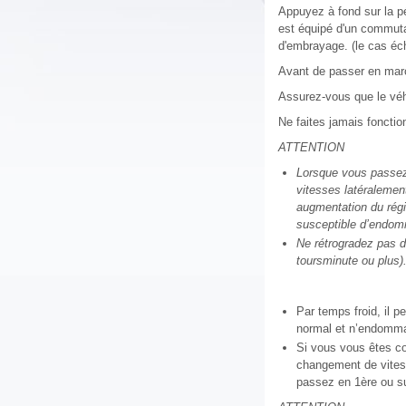
Appuyez à fond sur la pé
est équipé d'un commuta
d'embrayage. (le cas éc
Avant de passer en marc
Assurez-vous que le véhi
Ne faites jamais fonctio
ATTENTION
Lorsque vous passez 
vitesses latéralemen
augmentation du régi
susceptible d’endom
Ne rétrogradez pas d
toursminute ou plus)
Par temps froid, il p
normal et n’endomma
Si vous vous êtes com
changement de vitess
passez en 1ère ou sur