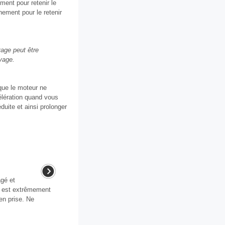
ment pour retenir le
nement pour le retenir
age peut être
yage.
que le moteur ne
élération quand vous
uite et ainsi prolonger
gé et
a est extrêmement
en prise. Ne