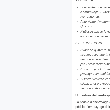
ATTENTION
Pour éviter une usur
d’embrayage. Évitez 
feu rouge, etc.
Pour éviter d'endom
glissante.
N’utilisez pas le le
entraîner une usure 
AVERTISSEMENT
Avant de quitter le s
assurezvous que la b
marche arrière dans 
pas l’ordre d’exécuti
N'utilisez pas le fre
provoquer un acciden
Si votre véhicule es
déplacer et provoque
frein de stationnemen
Utilisation de l’embra
La pédale d’embrayage d
pédale d’embrayage doit