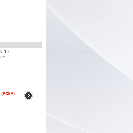
8 °F)]
8°F)]
e (PCSV)