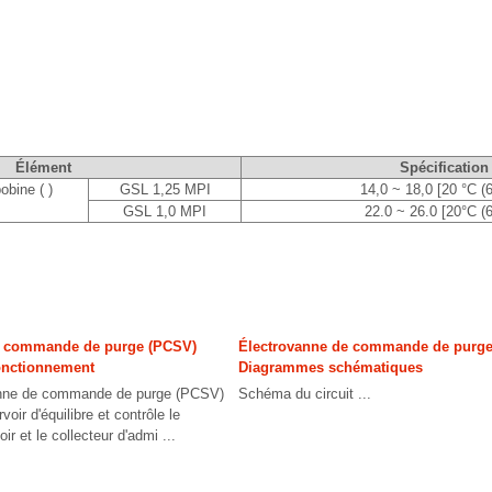
Élément
Spécification
obine ( )
GSL 1,25 MPI
14,0 ~ 18,0 [20 °C (6
GSL 1,0 MPI
22.0 ~ 26.0 [20°C (6
e commande de purge (PCSV)
Électrovanne de commande de purg
fonctionnement
Diagrammes schématiques
vanne de commande de purge (PCSV)
Schéma du circuit ...
rvoir d'équilibre et contrôle le
ir et le collecteur d'admi ...