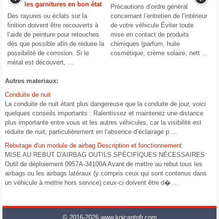
les garnitures en bon état
Précautions d’ordre général
Des rayures ou éclats sur la
concernant l’entretien de l’intérieur
finition doivent être recouverts à
de votre véhicule Éviter toute
l’aide de peinture pour retouches
mise en contact de produits
dès que possible afin de réduire la
chimiques (parfum, huile
possibilité de corrosion. Si le
cosmétique, crème solaire, nett ...
métal est découvert, ...
Autres materiaux:
Conduite de nuit
La conduite de nuit étant plus dangereuse que la conduite de jour, voici
quelques conseils importants : Ralentissez et maintenez une distance
plus importante entre vous et les autres véhicules, car la visibilité est
réduite de nuit, particulièrement en l’absence d’éclairage p ...
Rebutage d'un module de airbag Description et fonctionnement
MISE AU REBUT D′AIRBAG OUTILS SPÉCIFIQUES NÉCESSAIRES
Outil de déploiement 0957A-34100A Avant de mettre au rebut tous les
airbags ou les airbags latéraux (y compris ceux qui sont contenus dans
un véhicule à mettre hors service) ceux-ci doivent être d� ...
© 2016-2026 www.kpicantofr.com