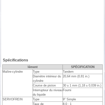
Spécifications
lément
SPÉCIFICATION
Maître-cylindre
Type
Tandem
Diamètre intérieur du
20,64 mm (0,81 in.)
cylindre
Course de piston
30 ± 1 mm (1,18 ± 0,039 in.)
Interrupteur du niveau
Fourni
du liquide
SERVOFREIN
Type
9" Simple
Taux de
8,0 : 1