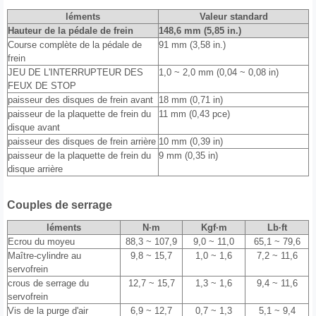
léments
Valeur standard
Hauteur de la pédale de frein
148,6 mm (5,85 in.)
Course complète de la pédale de
91 mm (3,58 in.)
frein
JEU DE L'INTERRUPTEUR DES
1,0 ~ 2,0 mm (0,04 ~ 0,08 in)
FEUX DE STOP
paisseur des disques de frein avant
18 mm (0,71 in)
paisseur de la plaquette de frein du
11 mm (0,43 pce)
disque avant
paisseur des disques de frein arrière
10 mm (0,39 in)
paisseur de la plaquette de frein du
9 mm (0,35 in)
disque arrière
Couples de serrage
léments
N·m
Kgf·m
Lb·ft
Ecrou du moyeu
88,3 ~ 107,9
9,0 ~ 11,0
65,1 ~ 79,6
Maître-cylindre au
9,8 ~ 15,7
1,0 ~ 1,6
7,2 ~ 11,6
servofrein
crous de serrage du
12,7 ~ 15,7
1,3 ~ 1,6
9,4 ~ 11,6
servofrein
Vis de la purge d'air
6,9 ~ 12,7
0,7 ~ 1,3
5,1 ~ 9,4