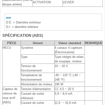
ACTIVATION
LEVIER
disque arrière)
D.E. = Diamètre extérieur
D.I. = diamètre intérieur
SPÉCIFICATION (ABS)
PIÈCE
lément
Valeur standard
REMARQUE
HECU
Système
4 canaux 4 capteurs
(Électrovanne)
Type
Type intégré de relais
de soupape, moteur
Tension de
10 ~ 16 V
fonctionnement
Température de
-40 ~ 120 °C (-40 ~
fonctionnement
248 °F)
Alimentation du moteur
195 W
Capteur de
Tension d'alimentation
CC 4,5 ~ 20 V
vitesse de
Courant de sortie
5,9 ~ 8,4 mA
roue actif
inférieure
(ABS)
Courant de sortie
11,8 ~ 16,8 mA