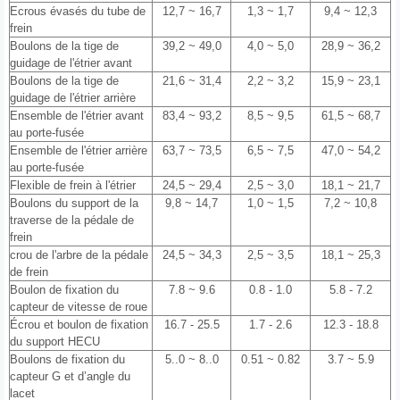
Ecrous évasés du tube de
12,7 ~ 16,7
1,3 ~ 1,7
9,4 ~ 12,3
frein
Boulons de la tige de
39,2 ~ 49,0
4,0 ~ 5,0
28,9 ~ 36,2
guidage de l'étrier avant
Boulons de la tige de
21,6 ~ 31,4
2,2 ~ 3,2
15,9 ~ 23,1
guidage de l'étrier arrière
Ensemble de l'étrier avant
83,4 ~ 93,2
8,5 ~ 9,5
61,5 ~ 68,7
au porte-fusée
Ensemble de l'étrier arrière
63,7 ~ 73,5
6,5 ~ 7,5
47,0 ~ 54,2
au porte-fusée
Flexible de frein à l'étrier
24,5 ~ 29,4
2,5 ~ 3,0
18,1 ~ 21,7
Boulons du support de la
9,8 ~ 14,7
1,0 ~ 1,5
7,2 ~ 10,8
traverse de la pédale de
frein
crou de l'arbre de la pédale
24,5 ~ 34,3
2,5 ~ 3,5
18,1 ~ 25,3
de frein
Boulon de fixation du
7.8 ~ 9.6
0.8 - 1.0
5.8 - 7.2
capteur de vitesse de roue
Écrou et boulon de fixation
16.7 - 25.5
1.7 - 2.6
12.3 - 18.8
du support HECU
Boulons de fixation du
5..0 ~ 8..0
0.51 ~ 0.82
3.7 ~ 5.9
capteur G et d’angle du
lacet