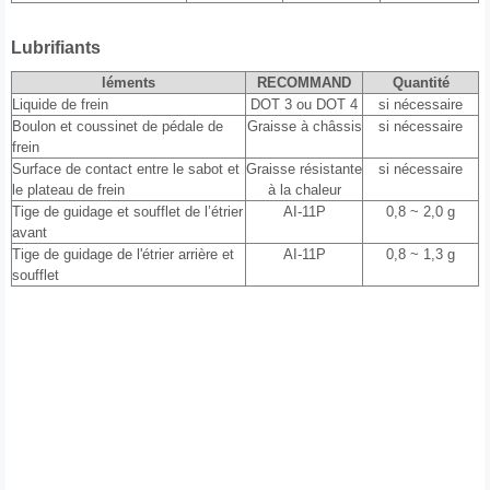
Lubrifiants
léments
RECOMMAND
Quantité
Liquide de frein
DOT 3 ou DOT 4
si nécessaire
Boulon et coussinet de pédale de
Graisse à châssis
si nécessaire
frein
Surface de contact entre le sabot et
Graisse résistante
si nécessaire
le plateau de frein
à la chaleur
Tige de guidage et soufflet de l’étrier
AI-11P
0,8 ~ 2,0 g
avant
Tige de guidage de l'étrier arrière et
AI-11P
0,8 ~ 1,3 g
soufflet