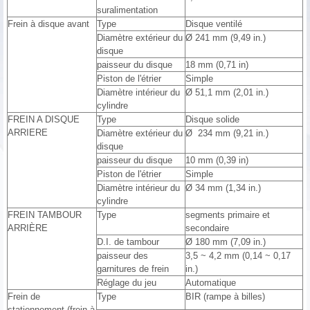
suralimentation
Frein à disque avant
Type
Disque ventilé
Diamètre extérieur du
Ø 241 mm (9,49 in.)
disque
paisseur du disque
18 mm (0,71 in)
Piston de l'étrier
Simple
Diamètre intérieur du
Ø 51,1 mm (2,01 in.)
cylindre
FREIN A DISQUE
Type
Disque solide
ARRIERE
Diamètre extérieur du
Ø 234 mm (9,21 in.)
disque
paisseur du disque
10 mm (0,39 in)
Piston de l'étrier
Simple
Diamètre intérieur du
Ø 34 mm (1,34 in.)
cylindre
FREIN TAMBOUR
Type
segments primaire et
ARRIÈRE
secondaire
D.I. de tambour
Ø 180 mm (7,09 in.)
paisseur des
3,5 ~ 4,2 mm (0,14 ~ 0,17
garnitures de frein
in.)
Réglage du jeu
Automatique
Frein de
Type
BIR (rampe à billes)
stationnement (frein à