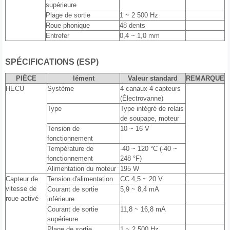
supérieure
Plage de sortie
1 ~ 2 500 Hz
Roue phonique
48 dents
Entrefer
0,4 ~ 1,0 mm
SPÉCIFICATIONS (ESP)
PIÈCE
lément
Valeur standard
REMARQUE
HECU
Système
4 canaux 4 capteurs
(Électrovanne)
Type
Type intégré de relais
de soupape, moteur
Tension de
10 ~ 16 V
fonctionnement
Température de
-40 ~ 120 °C (-40 ~
fonctionnement
248 °F)
Alimentation du moteur
195 W
Capteur de
Tension d'alimentation
CC 4,5 ~ 20 V
vitesse de
Courant de sortie
5,9 ~ 8,4 mA
roue activé
inférieure
Courant de sortie
11,8 ~ 16,8 mA
supérieure
Plage de sortie
1 ~ 2 500 Hz