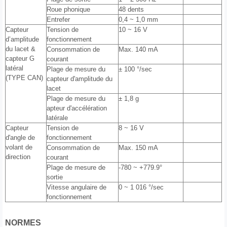
Roue phonique
48 dents
Entrefer
0,4 ~ 1,0 mm
Capteur
Tension de
10 ~ 16 V
d’amplitude
fonctionnement
du lacet &
Consommation de
Max. 140 mA
capteur G
courant
latéral
Plage de mesure du
± 100 °/sec
(TYPE CAN)
capteur d'amplitude du
lacet
Plage de mesure du
± 1,8 g
apteur d'accélération
latérale
Capteur
Tension de
8 ~ 16 V
d'angle de
fonctionnement
volant de
Consommation de
Max. 150 mA
direction
courant
Plage de mesure de
-780 ~ +779.9°
sortie
Vitesse angulaire de
0 ~ 1 016 °/sec
fonctionnement
NORMES