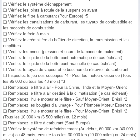
❑ Vérifiez le système d'échappement
❑ Vérifiez les joints à rotule de la suspension avant
❑ Vérifiez le filtre à carburant (Pour Europe) *5
❑ Vérifiez les canalisations de carburant, les tuyaux de combustible et
les raccords de combustible
❑ Vérifiez le frein à main
❑ Vérifiez la crémaillère du boîtier de direction, la transmission et les
emplâtres
❑ Vérifiez les pneus (pression et usure de la bande de roulement)
❑ Vérifiez le liquide de la boîte-pont automatique (le cas échéant)
❑ Vérifiez le liquide de la boîte-pont manuelle (le cas échéant)
❑ Vérifiez le tuyau de vapeur et le bouchon de réservoir de carburant
❑ Inspectez le jeu des soupapes *4 - Pour les moteurs essence (Tous
les 95 000 ou tous les 48 mois) *3
❑ Remplacez le filtre à air - Pour la Chine, l'Inde et le Moyen- Orient
❑ Remplacez le filtre à air destiné à la climatisation (le cas échéant)
❑ Remplacez l'huile moteur et le filtre - Sauf Moyen-Orient, Brésil *2
❑ Remplacez les bougies d'allumage - Pour Plombée Moteur Essence
❑ Remplacez l'huile moteur et le filtre - Pour Moyen-Orient, Brésil *2
(Tous les 10 000 km (6 500 miles) ou 12 mois)
❑ Remplacez le filtre à carburant (Sauf Europe)
❑ Vérifiez le système de refroidissement (Au début, 60 000 km (40 000
miles) ou 48 mois, ensuite tous les 30 000 km (20 000 miles) ou 24 mois)