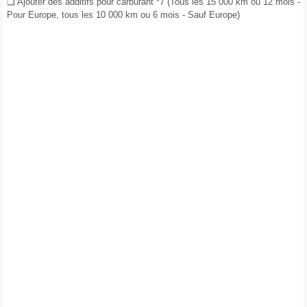
❑ Ajouter des additifs pour carburant *7 (Tous les 15 000 km ou 12 mois -
Pour Europe, tous les 10 000 km ou 6 mois - Sauf Europe)