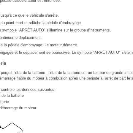
pédale d'accélérateur est enfoncée.
jusqu'à ce que le véhicule s'arrête.
au point mort et relâche la pédale d'embrayage.
Le symbole "ARRÊT AUTO" s'illumine sur le groupe d'instruments.
ontinuer le déplacement.
e la pédale d'embrayage. Le moteur démarre.
 engagée et le déplacement se poursuivre. Le symbole "ARRÊT AUTO" s'étein
rie
 perçoit l'état de la batterie. L'état de la batterie est un facteur de grande infl
démarrage fiable du moteur à combusion après une période à l'arrêt de part le
e contrôle les données suivantes:
de la batterie
tterie
 démarrage du moteur