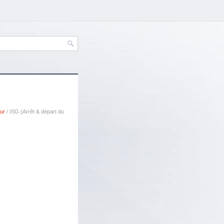
ur
/ ISG (Arrêt & départ du