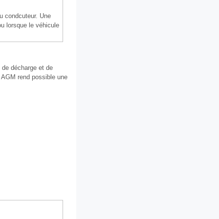
 du condcuteur. Une
ou lorsque le véhicule
s de décharge et de
es AGM rend possible une