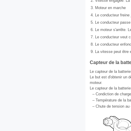
2.
Vitesse engagée. La 
3.
Moteur en marche
4.
Le conducteur freine 
5.
Le conducteur passe 
6.
Le moteur s'arrête. 
7.
Le conducteur veut c
8.
Le conducteur enfonc
9.
La vitesse peut être
Capteur de la batte
Le capteur de la batterie
Le but est d'obtenir un 
moteur.
Le capteur de la batteri
–
Condiction de charge 
–
Température de la ba
–
Chute de tension au