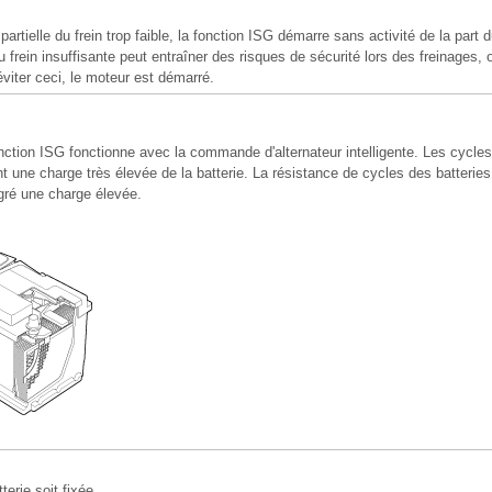
artielle du frein trop faible, la fonction ISG démarre sans activité de la part
u frein insuffisante peut entraîner des risques de sécurité lors des freinages, 
éviter ceci, le moteur est démarré.
nction ISG fonctionne avec la commande d'alternateur intelligente. Les cycle
t une charge très élevée de la batterie. La résistance de cycles des batteri
gré une charge élevée.
terie soit fixée.