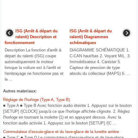
ISG (Arrêt & départ du
ISG (Arrêt & départ du
ralenti) Description et
ralenti) Diagrammes
fonctionnement
schématiques
Description La fonction d'arrêt &
DIAGRAMME SCHÉMATIQUE 1.
départ du ralenti (ISG) coupe
C-CAN haut/bas 2. Voyant MIL. 3.
automatiquement le moteur
Immobilisateur 4. Canister 5.
lorsque la voiture est à l'arrêt et
Capteur de pression de type
l'embrayage ne fonctionne pas et
absolu du collecteur (MAPS) 6. ...
le ...
Autres materiaux:
Réglage de l'horloge (Type A, Type B)
■ Type A ■ Type B Avec fonction audio éteinte 1. Appuyez sur le bouton
[SETUP] /[CLOCK] jusqu'à ce que l'horloge affichée clignote. 2. Réglez
l'horloge en tournant la molette (1) et en appuyant dessus. Avec la
fonction audio activée 1. Appuyez sur le bouton [SETUP] /[C ...
Commutateur d’essuie-glace et du lave-glace de la lunette arrière
■ Type C ■ Type D Le commutateur d’essuie-glace et de lave-glace