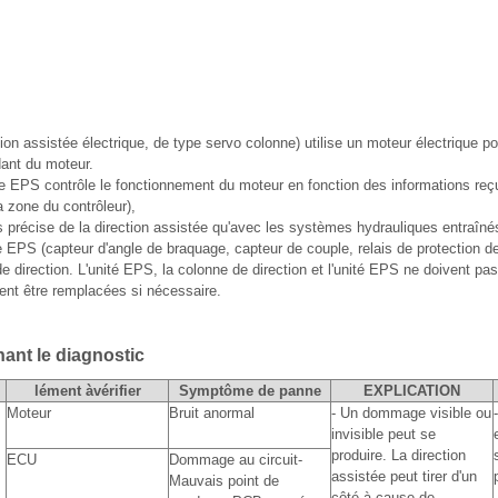
n assistée électrique, de type servo colonne) utilise un moteur électrique pou
dant du moteur.
EPS contrôle le fonctionnement du moteur en fonction des informations reç
 zone du contrôleur),
précise de la direction assistée qu'avec les systèmes hydrauliques entraînés
PS (capteur d'angle de braquage, capteur de couple, relais de protection de 
e de direction. L'unité EPS, la colonne de direction et l'unité EPS ne doivent p
ivent être remplacées si nécessaire.
nt le diagnostic
lément àvérifier
Symptôme de panne
EXPLICATION
Moteur
Bruit anormal
- Un dommage visible ou
invisible peut se
produire. La direction
ECU
Dommage au circuit-
assistée peut tirer d'un
Mauvais point de
côté à cause de