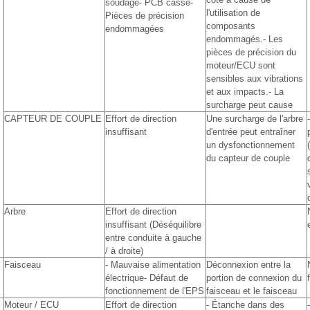
soudage- PCB cassé-
l'utilisation de
Pièces de précision
composants
endommagées
endommagés.- Les
pièces de précision du
moteur/ECU sont
sensibles aux vibrations
et aux impacts.- La
surcharge peut cause
CAPTEUR DE COUPLE
Effort de direction
Une surcharge de l'arbre
insuffisant
d'entrée peut entraîner
un dysfonctionnement
du capteur de couple
Arbre
Effort de direction
insuffisant (Déséquilibre
entre conduite à gauche
/ à droite)
Faisceau
- Mauvaise alimentation
Déconnexion entre la
électrique- Défaut de
portion de connexion du
fonctionnement de l'EPS
faisceau et le faisceau
Moteur / ECU
Effort de direction
- Étanche dans des