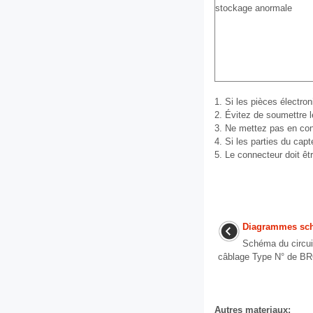
stockage anormale
1. Si les pièces électr
2. Évitez de soumettre l
3. Ne mettez pas en cont
4. Si les parties du ca
5. Le connecteur doit êt
Diagrammes sc
Schéma du circu
câblage Type N° de B
Autres materiaux: