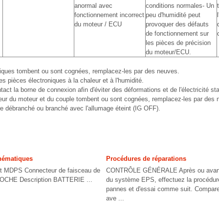
anormal avec
conditions normales- Un
fonctionnement incorrect
peu d'humidité peut
du moteur / ECU
provoquer des défauts
de fonctionnement sur
les pièces de précision
du moteur/ECU.
oniques tombent ou sont cognées, remplacez-les par des neuves.
es pièces électroniques à la chaleur et à l'humidité.
act la borne de connexion afin d'éviter des déformations et de l'électricité sta
pteur du moteur et du couple tombent ou sont cognées, remplacez-les par des 
re débranché ou branché avec l'allumage éteint (IG OFF).
hématiques
Procédures de réparations
it MDPS Connecteur de faisceau de
CONTRÔLE GÉNÉRALE Après ou avant l
ROCHE Description BATTERIE ...
du système EPS, effectuez la procédur
pannes et d'essai comme suit. Compare
ave ...