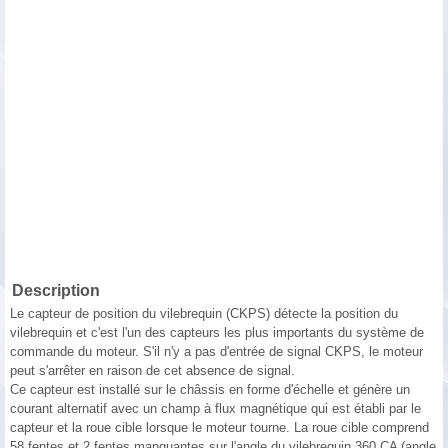
Description
Le capteur de position du vilebrequin (CKPS) détecte la position du
vilebrequin et c'est l'un des capteurs les plus importants du système de
commande du moteur. S'il n'y a pas d'entrée de signal CKPS, le moteur
peut s'arrêter en raison de cet absence de signal.
Ce capteur est installé sur le châssis en forme d'échelle et génère un
courant alternatif avec un champ à flux magnétique qui est établi par le
capteur et la roue cible lorsque le moteur tourne. La roue cible comprend
58 fentes et 2 fentes manquantes sur l'angle du vilebrequin 360 CA (angle