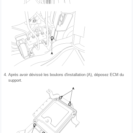
4.
Après avoir dévissé les boulons d'installation (A), déposez ECM du
support.