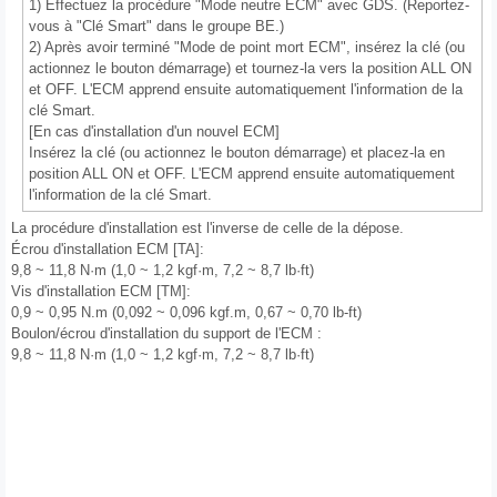
1) Effectuez la procédure "Mode neutre ECM" avec GDS. (Reportez-
vous à "Clé Smart" dans le groupe BE.)
2) Après avoir terminé "Mode de point mort ECM", insérez la clé (ou
actionnez le bouton démarrage) et tournez-la vers la position ALL ON
et OFF. L'ECM apprend ensuite automatiquement l'information de la
clé Smart.
[En cas d'installation d'un nouvel ECM]
Insérez la clé (ou actionnez le bouton démarrage) et placez-la en
position ALL ON et OFF. L'ECM apprend ensuite automatiquement
l'information de la clé Smart.
La procédure d'installation est l'inverse de celle de la dépose.
Écrou d'installation ECM [TA]:
9,8 ~ 11,8 N·m (1,0 ~ 1,2 kgf·m, 7,2 ~ 8,7 lb·ft)
Vis d'installation ECM [TM]:
0,9 ~ 0,95 N.m (0,092 ~ 0,096 kgf.m, 0,67 ~ 0,70 lb-ft)
Boulon/écrou d'installation du support de l'ECM :
9,8 ~ 11,8 N·m (1,0 ~ 1,2 kgf·m, 7,2 ~ 8,7 lb·ft)