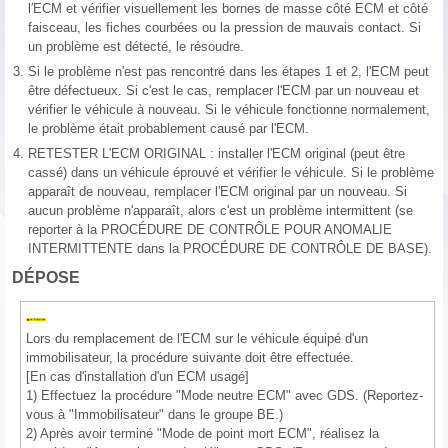
l′ECM et vérifier visuellement les bornes de masse côté ECM et côté
faisceau, les fiches courbées ou la pression de mauvais contact. Si
un problème est détecté, le résoudre.
3.
Si le problème n'est pas rencontré dans les étapes 1 et 2, l'ECM peut
être défectueux. Si c'est le cas, remplacer l'ECM par un nouveau et
vérifier le véhicule à nouveau. Si le véhicule fonctionne normalement,
le problème était probablement causé par l'ECM.
4.
RETESTER L'ECM ORIGINAL : installer l'ECM original (peut être
cassé) dans un véhicule éprouvé et vérifier le véhicule. Si le problème
apparaît de nouveau, remplacer l'ECM original par un nouveau. Si
aucun problème n'apparaît, alors c'est un problème intermittent (se
reporter à la PROCÉDURE DE CONTRÔLE POUR ANOMALIE
INTERMITTENTE dans la PROCÉDURE DE CONTRÔLE DE BASE).
DÉPOSE
Lors du remplacement de l'ECM sur le véhicule équipé d'un
immobilisateur, la procédure suivante doit être effectuée.
[En cas d'installation d'un ECM usagé]
1) Effectuez la procédure "Mode neutre ECM" avec GDS. (Reportez-
vous à "Immobilisateur" dans le groupe BE.)
2) Après avoir terminé "Mode de point mort ECM", réalisez la